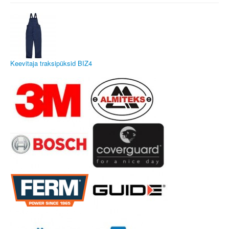
Keevitaja traksipüksid BIZ4